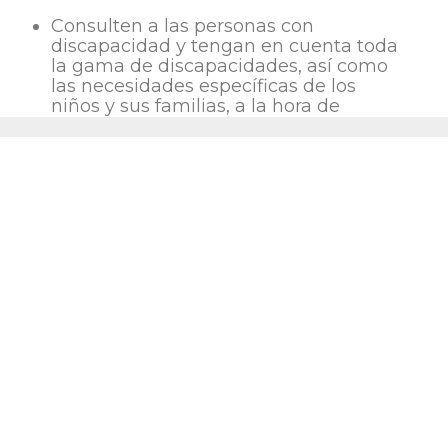
Consulten a las personas con
discapacidad y tengan en cuenta toda
la gama de discapacidades, así como
las necesidades específicas de los
niños y sus familias, a la hora de
proporcionar servicios inclusivos y una
educación equitativa de calidad. Esto
incluye fomentar una atención
receptiva y respetuosa, establecer
políticas favorables a la familia, apoyar
la salud mental y psicosocial, y
promover la protección contra el abuso
y la negligencia.
“El informe pretende mejorar la inclusión
de uno de cada diez niños y jóvenes en
todo el mundo, garantizando que se
cuente con ellos, se les consulte y se les
tenga en cuenta a la hora de tomar
decisiones”
, afirma la agencia de la ONU.
La nueva estimación mundial del número