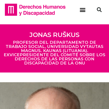
JONAS RUŠKUS
PROFESOR DEL DEPARTAMENTO DE
TRABAJO SOCIAL, UNIVERSIDAD VYTAUTAS
MAGNUS. KAUNAS (LITUANIA).
EXVICEPRESIDENTE DEL COMITÉ SOBRE LOS
DERECHOS DE LAS PERSONAS CON
DISCAPACIDAD DE LA ONU